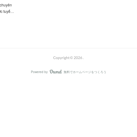
 chuyên
rực tuyế…
Copyright ©
2026
.
Powered by
無料でホームページをつくろう
AmebaOwnd