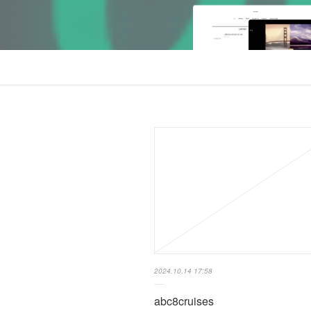
2024.10.14 17:58
abc8cruises