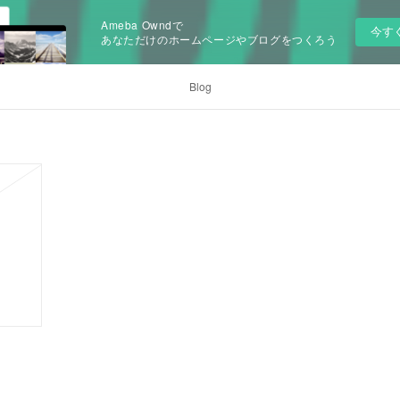
Ameba Owndで
今す
あなただけのホームページやブログをつくろう
Blog